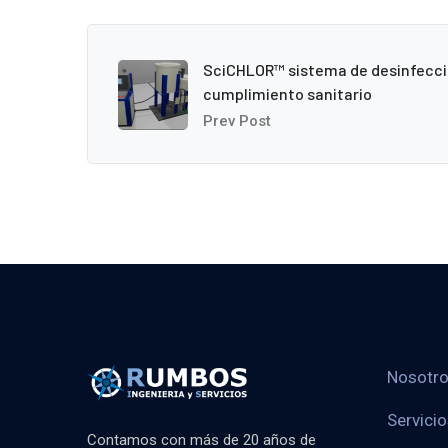
SciCHLOR™ sistema de desinfecci
cumplimiento sanitario
Prev Post
Nosotr
Servici
Contamos con más de 20 años de